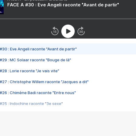
FACE A #30 : Eve Angeli raconte "Avant de partir"
#30 : Eve Angeli raconte "Avant de partir"
#29 : MC Solaar raconte "Bouge de là"
28 : Lorie raconte "Je vais vite"
#27 : Christophe Willem raconte "Jacques a dit"
#26 : Chimène Badi raconte "Entre nous"
#25 : Indochine raconte "3e sexe"
#24 : Zaho raconte "C'est chelou"
#23 : Patrick Bruel raconte "Au café des délices"