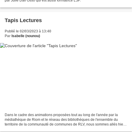
par Julie Dall Osso qui est aussi formatrice LSF.
Tapis Lectures
Publié le 02/03/2023 à 13:40
Par
Isabelle (nounou)
Dans le cadre des animations proposées tout au long de l'année par la
médiathèque de Riom et le réseau des bibliothèques de l'ensemble du
territoire de la communauté de communes de RLV, nous sommes allés hier
assister à un "tapis lectures". Ces "Graines...