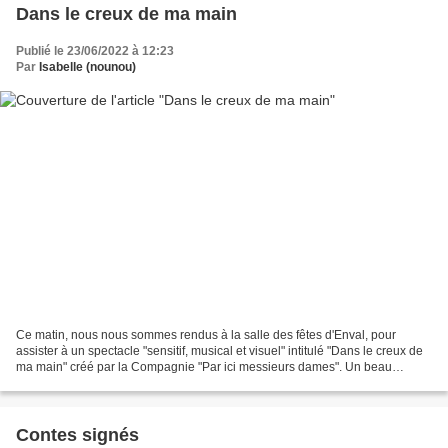
Dans le creux de ma main
Publié le 23/06/2022 à 12:23
Par
Isabelle (nounou)
Ce matin, nous nous sommes rendus à la salle des fêtes d'Enval, pour
assister à un spectacle "sensitif, musical et visuel" intitulé "Dans le creux de
ma main" créé par la Compagnie "Par ici messieurs dames". Un beau
moment de partage sans paroles mais...
Contes signés