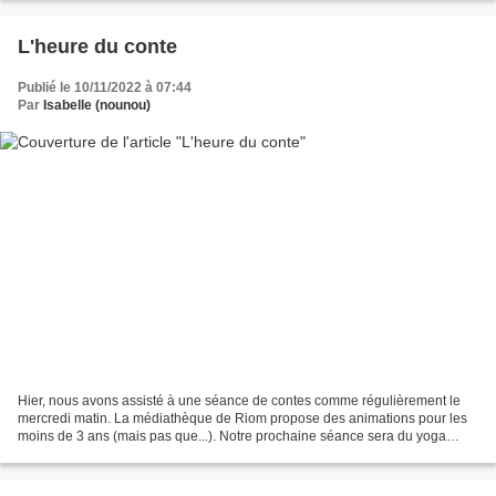
L'heure du conte
Publié le 10/11/2022 à 07:44
Par
Isabelle (nounou)
Hier, nous avons assisté à une séance de contes comme régulièrement le
mercredi matin. La médiathèque de Riom propose des animations pour les
moins de 3 ans (mais pas que...). Notre prochaine séance sera du yoga
conté : j'ai hâte de découvrir cette p...