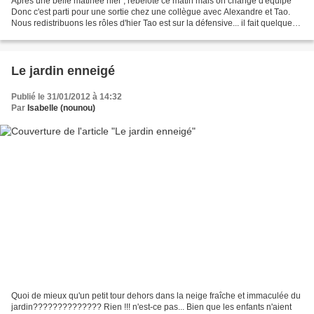
Après une belle matinée hier , rebelote ce matin mais on change d'équipe
Donc c'est parti pour une sortie chez une collègue avec Alexandre et Tao.
Nous redistribuons les rôles d'hier Tao est sur la défensive... il fait quelques
pas mais ne s'éloigne pas...
Le jardin enneigé
Publié le 31/01/2012 à 14:32
Par
Isabelle (nounou)
Quoi de mieux qu'un petit tour dehors dans la neige fraîche et immaculée du
jardin?????????????? Rien !!! n'est-ce pas... Bien que les enfants n'aient