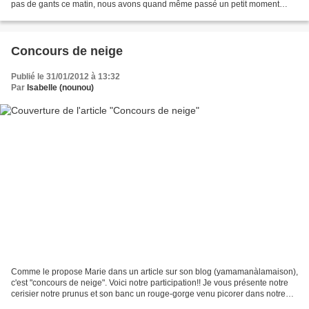
pas de gants ce matin, nous avons quand même passé un petit moment
dehors, pour profiter de la belle...
Concours de neige
Publié le 31/01/2012 à 13:32
Par
Isabelle (nounou)
Comme le propose Marie dans un article sur son blog (yamamanàlamaison),
c'est "concours de neige". Voici notre participation!! Je vous présente notre
cerisier notre prunus et son banc un rouge-gorge venu picorer dans notre
lilas ce matin (vive les boules...