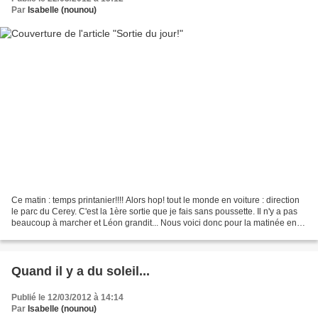
Par
Isabelle (nounou)
Ce matin : temps printanier!!!! Alors hop! tout le monde en voiture : direction
le parc du Cerey. C'est la 1ère sortie que je fais sans poussette. Il n'y a pas
beaucoup à marcher et Léon grandit... Nous voici donc pour la matinée entre
le toboggan, la...
Quand il y a du soleil...
Publié le 12/03/2012 à 14:14
Par
Isabelle (nounou)