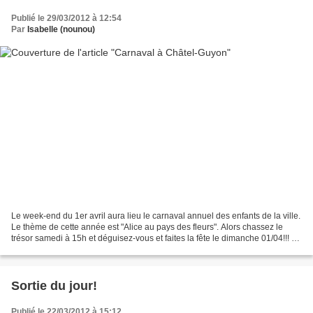
Publié le 29/03/2012 à 12:54
Par
Isabelle (nounou)
Le week-end du 1er avril aura lieu le carnaval annuel des enfants de la ville.
Le thème de cette année est "Alice au pays des fleurs". Alors chassez le
trésor samedi à 15h et déguisez-vous et faites la fête le dimanche 01/04!!! Le
défilé se clôturera...
Sortie du jour!
Publié le 22/03/2012 à 15:12