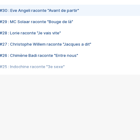
#30 : Eve Angeli raconte "Avant de partir"
#29 : MC Solaar raconte "Bouge de là"
28 : Lorie raconte "Je vais vite"
#27 : Christophe Willem raconte "Jacques a dit"
#26 : Chimène Badi raconte "Entre nous"
#25 : Indochine raconte "3e sexe"
#24 : Zaho raconte "C'est chelou"
#23 : Patrick Bruel raconte "Au café des délices"
#22 : Kyo raconte "Le chemin"
#21 : Nolwenn Leroy raconte "Cassé"
#20 : Patrick Hernandez raconte "Born to be alive"
#19 : Lorie raconte "Près de moi"