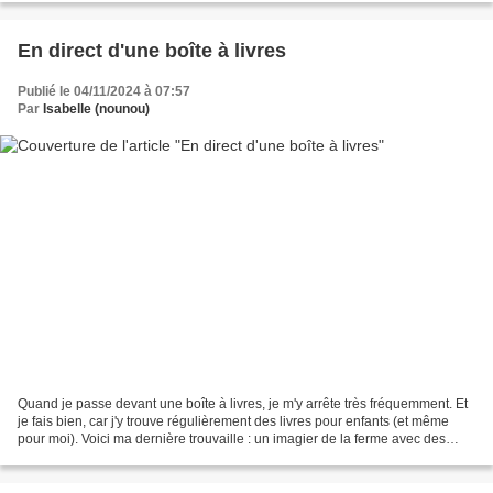
En direct d'une boîte à livres
Publié le 04/11/2024 à 07:57
Par
Isabelle (nounou)
Quand je passe devant une boîte à livres, je m'y arrête très fréquemment. Et
je fais bien, car j'y trouve régulièrement des livres pour enfants (et même
pour moi). Voici ma dernière trouvaille : un imagier de la ferme avec des
parties coulissantes.