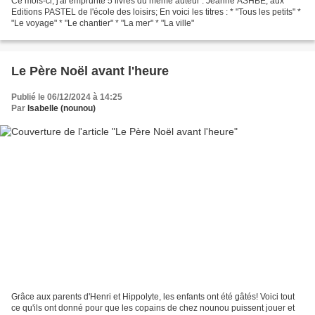
Ce mois-ci, j'ai emprunté 5 livres du même auteur : Jeanne ASHBE, aux
Editions PASTEL de l'école des loisirs; En voici les titres : * "Tous les petits" *
"Le voyage" * "Le chantier" * "La mer" * "La ville"
Le Père Noël avant l'heure
Publié le 06/12/2024 à 14:25
Par
Isabelle (nounou)
Grâce aux parents d'Henri et Hippolyte, les enfants ont été gâtés! Voici tout
ce qu'ils ont donné pour que les copains de chez nounou puissent jouer et