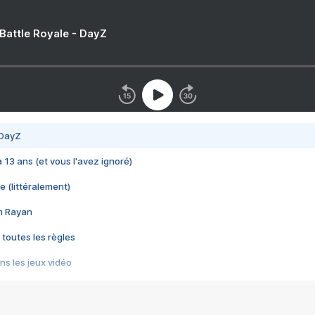
 Battle Royale - DayZ
 DayZ
 a 13 ans (et vous l'avez ignoré)
e (littéralement)
im Rayan
 toutes les règles
s les jeux vidéo
us choquant de Rockstar ? - Le scandale BULLY
e plus moche de Steam