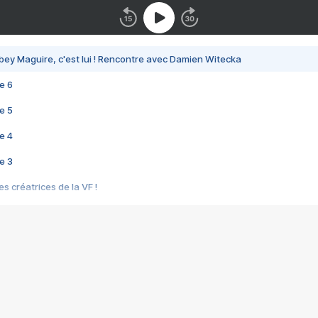
bey Maguire, c'est lui ! Rencontre avec Damien Witecka
e 6
e 5
e 4
e 3
s créatrices de la VF !
e 2
e 1
e Mektoub My Love arrive enfin ! Rencontre avec Shaïn Boumedine et Sal
i : après Toni en famille
elle réalise le bouleversant Dites lui que je l'aime