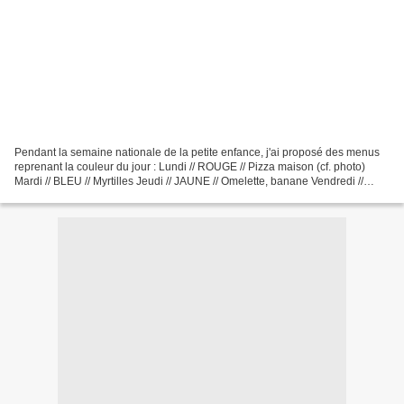
Pendant la semaine nationale de la petite enfance, j'ai proposé des menus
reprenant la couleur du jour : Lundi // ROUGE // Pizza maison (cf. photo)
Mardi // BLEU // Myrtilles Jeudi // JAUNE // Omelette, banane Vendredi //
VERT // Courgettes, poire