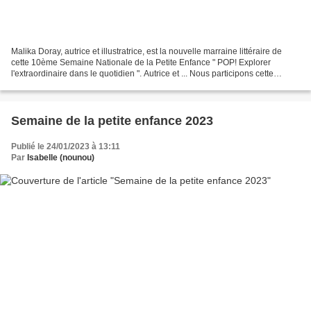
Malika Doray, autrice et illustratrice, est la nouvelle marraine littéraire de
cette 10ème Semaine Nationale de la Petite Enfance " POP! Explorer
l'extraordinaire dans le quotidien ". Autrice et ... Nous participons cette
semaine à cet événement national....
Semaine de la petite enfance 2023
Publié le 24/01/2023 à 13:11
Par
Isabelle (nounou)