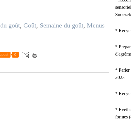
sensorie
Snoezel
du goût
,
Goût
,
Semaine du goût
,
Menus
* Recyc
*
Prépar
d'agrém
epost
0
* Parler
2023
* Recyc
* Eveil d
formes 