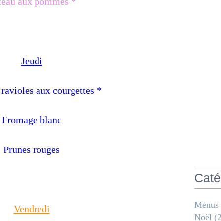
teau aux pommes *
Jeudi
 ravioles aux courgettes *
Fromage blanc
Prunes rouges
Caté
Menus
Vendredi
Noël
(2