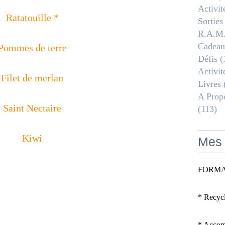
Activit
Ratatouille *
Sorties
R.a.m
Cadeau
Pommes de terre
Défis
(
Activit
Filet de merlan
Livres
A Propo
Saint Nectaire
(113)
Kiwi
Mes 
FORMA
* Recyc
* Accomp