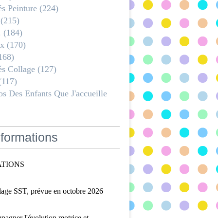
és Peinture
(224)
(215)
.
(184)
x
(170)
168)
és Collage
(127)
(117)
s Des Enfants Que J'accueille
formations
TIONS
lage SST, prévue en octobre 2026
agner l'évolution motrice et