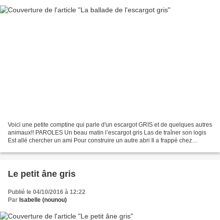
Voici une petite comptine qui parle d'un escargot GRIS et de quelques autres
animaux!! PAROLES Un beau matin l’escargot gris Las de traîner son logis
Est allé chercher un ami Pour construire un autre abri Il a frappé chez
Monsieur Pic vert Un beau matin...
Le petit âne gris
Publié le 04/10/2016 à 12:22
Par
Isabelle (nounou)