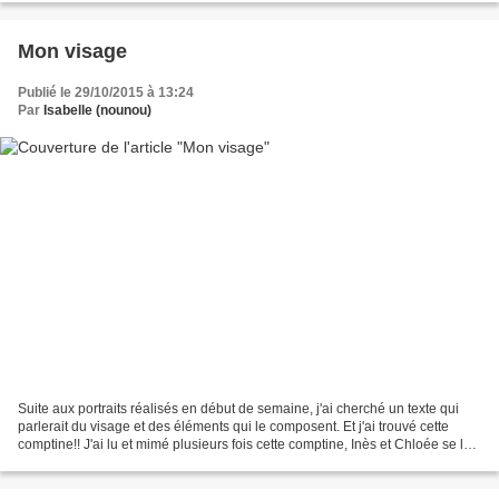
Mon visage
Publié le 29/10/2015 à 13:24
Par
Isabelle (nounou)
Suite aux portraits réalisés en début de semaine, j'ai cherché un texte qui
parlerait du visage et des éléments qui le composent. Et j'ai trouvé cette
comptine!! J'ai lu et mimé plusieurs fois cette comptine, Inès et Chloée se la
sont appropriée. Nous...