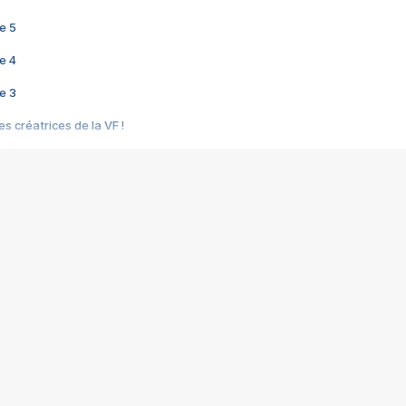
e 5
e 4
e 3
s créatrices de la VF !
e 2
e 1
e Mektoub My Love arrive enfin ! Rencontre avec Shaïn Boumedine et Sal
i : après Toni en famille
elle réalise le bouleversant Dites lui que je l'aime
ais ! Rencontre autour de Vie privée de Rebecca Zlotowski
 de Marguerite, Grave... Rencontre avec Ella Rumpf
 Les Rêveurs, un film intime sur la santé mentale