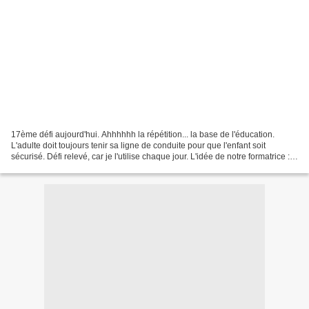
17ème défi aujourd'hui. Ahhhhhh la répétition... la base de l'éducation.
L'adulte doit toujours tenir sa ligne de conduite pour que l'enfant soit
sécurisé. Défi relevé, car je l'utilise chaque jour. L'idée de notre formatrice :
Un jeune enfant a besoin...