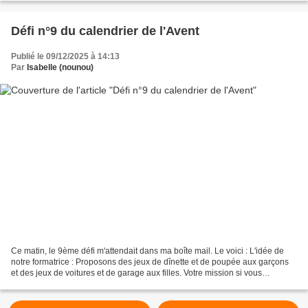
Défi n°9 du calendrier de l'Avent
Publié le 09/12/2025 à 14:13
Par
Isabelle (nounou)
Ce matin, le 9ème défi m'attendait dans ma boîte mail. Le voici : L'idée de
notre formatrice : Proposons des jeux de dînette et de poupée aux garçons
et des jeux de voitures et de garage aux filles. Votre mission si vous
l'acceptez : Plutôt que de dire...