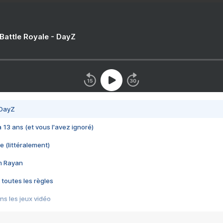
 Battle Royale - DayZ
 DayZ
 a 13 ans (et vous l'avez ignoré)
e (littéralement)
im Rayan
 toutes les règles
s les jeux vidéo
us choquant de Rockstar ? - Le scandale BULLY