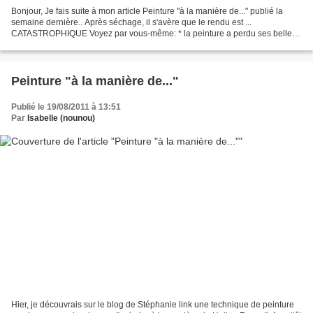
Bonjour, Je fais suite à mon article Peinture "à la manière de..." publié la
semaine dernière.. Après séchage, il s'avère que le rendu est ...
CATASTROPHIQUE Voyez par vous-même: * la peinture a perdu ses belles
couleurs chatoyantes. * le papier est tout...
Peinture "à la manière de..."
Publié le 19/08/2011 à 13:51
Par
Isabelle (nounou)
Hier, je découvrais sur le blog de Stéphanie link une technique de peinture