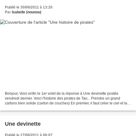
Publié le 30/08/2011 à 13:20
Par
Isabelle (nounou)
Bonjour, Voici enfin le 1er volet de la réponse à Une devinette postée
vendredi dernier. Voici l'histoire des pirates de Tao... Prendre un grand
cartons bien solide (carton de couches) En premier, il faut créer le ciel et la
mer. Pour celà, on prend tous...
Une devinette
Publié le 27/08/2011 à 06:07