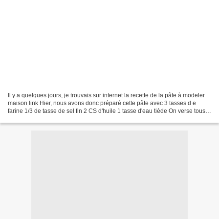
Il y a quelques jours, je trouvais sur internet la recette de la pâte à modeler
maison link Hier, nous avons donc préparé cette pâte avec 3 tasses d e
farine 1/3 de tasse de sel fin 2 CS d'huile 1 tasse d'eau tiède On verse tous
les ingrédients dans un...