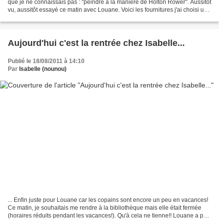
que je ne connaissais pas : "peindre à la manière de Holton Rower". Aussitôt
vu, aussitôt essayé ce matin avec Louane. Voici les fournitures j'ai choisi un
support de couleur...
Aujourd'hui c'est la rentrée chez Isabelle...
Publié le 18/08/2011 à 14:10
Par
Isabelle (nounou)
... Enfin juste pour Louane car les copains sont encore un peu en vacances!
Ce matin, je souhaitais me rendre à la bibliothèque mais elle était fermée
(horaires réduits pendant les vacances!). Qu'à cela ne tienne!! Louane a pu