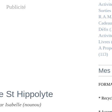
Activit
Publicité
Sorties
R.a.m
Cadeau
Défis
(
Activit
Livres
A Propo
(113)
Mes 
FORMA
e St Hippolyte
* Recyc
ar Isabelle (nounou)
* Accomp