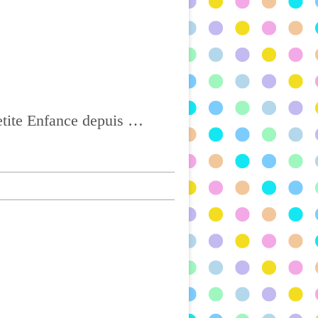
Ass Mat à CHATEL-GUYON, Agréée depuis 2004 et titulaire du CAP Petite Enfance depuis 2017, BONNE VISITE !!!