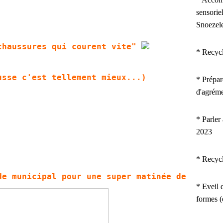
sensorie
Snoezel
chaussures qui courent vite"
* Recyc
usse c'est tellement mieux...)
*
Prépar
d'agrém
* Parler
2023
* Recyc
de municipal pour une super matinée de
* Eveil d
formes 