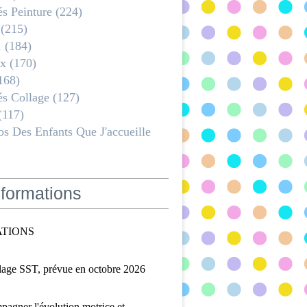
és Peinture
(224)
(215)
.
(184)
x
(170)
168)
és Collage
(127)
(117)
s Des Enfants Que J'accueille
formations
TIONS
lage SST, prévue en octobre 2026
agner l'évolution motrice et