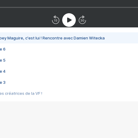
bey Maguire, c'est lui ! Rencontre avec Damien Witecka
e 6
e 5
e 4
e 3
s créatrices de la VF !
e 2
e 1
e Mektoub My Love arrive enfin ! Rencontre avec Shaïn Boumedine et Sal
i : après Toni en famille