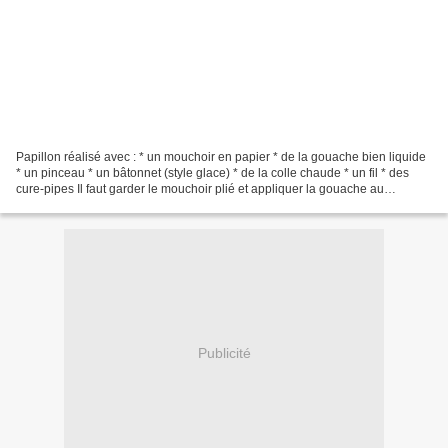
Papillon réalisé avec : * un mouchoir en papier * de la gouache bien liquide
* un pinceau * un bâtonnet (style glace) * de la colle chaude * un fil * des
cure-pipes Il faut garder le mouchoir plié et appliquer la gouache au
pinceau. Pour le papillon de...
Publicité