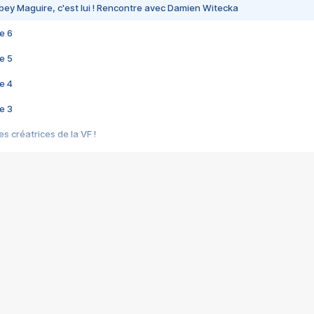
bey Maguire, c'est lui ! Rencontre avec Damien Witecka
e 6
e 5
e 4
e 3
s créatrices de la VF !
e 2
e 1
e Mektoub My Love arrive enfin ! Rencontre avec Shaïn Boumedine et Sal
i : après Toni en famille
elle réalise le bouleversant Dites lui que je l'aime
ais ! Rencontre autour de Vie privée de Rebecca Zlotowski
 de Marguerite, Grave... Rencontre avec Ella Rumpf