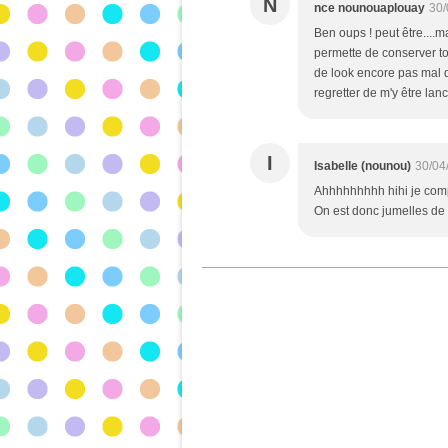
N
nce nounouaplouay
30/
Ben oups ! peut être....m
permette de conserver t
de look encore pas mal de
regretter de m'y être lanc
I
Isabelle (nounou)
30/04
Ahhhhhhhhh hihi je compre
On est donc jumelles de 