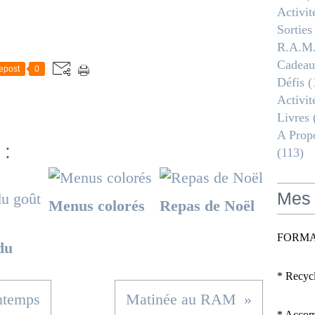
Activit
Sorties
R.a.m
Cadeau
epost
0
Défis
(
Activit
Livres
A Propo
 :
(113)
Mes 
Menus colorés
Repas de Noël
FORMA
du
* Recyc
intemps
Matinée au RAM
* Accomp