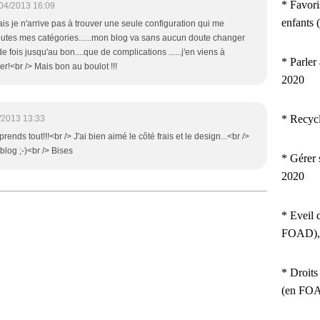
* Favori
04/2013 16:09
enfants
ais je n'arrive pas à trouver une seule configuration qui me
outes mes catégories......mon blog va sans aucun doute changer
 fois jusqu'au bon....que de complications ......j'en viens à
* Parler
er!<br /> Mais bon au boulot !!!
2020
* Recyc
/2013 13:33
nds tout!!!<br /> J'ai bien aimé le côté frais et le design...<br />
blog ;-)<br /> Bises
* Gérer 
2020
* Eveil 
FOAD),
* Droits
(en FOA