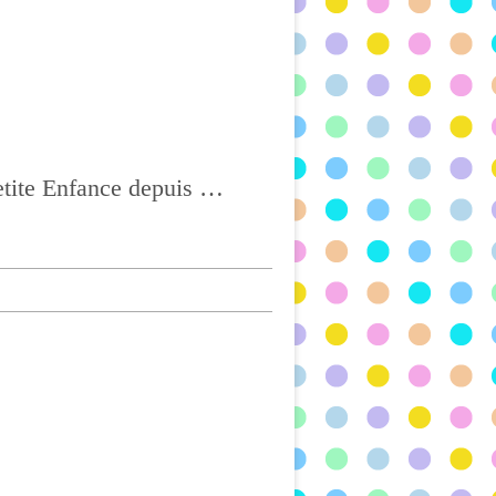
Ass Mat à CHATEL-GUYON, Agréée depuis 2004 et titulaire du CAP Petite Enfance depuis 2017, BONNE VISITE !!!