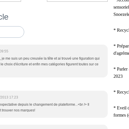
sensorie
Snoezel
cle
* Recyc
*
Prépar
09:55
d'agrém
 je me suis un peu creusée la tête et ai trouvé une figuration qui
 choix d'écriture et enfin mes catégories figurent toutes sur ce
* Parler
2023
* Recyc
/2013 17:23
'expectative depuis le changement de plateforme...<br /> Il
* Eveil d
t trouver nos marques!
formes 