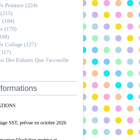
és Peinture
(224)
(215)
.
(184)
x
(170)
168)
és Collage
(127)
(117)
s Des Enfants Que J'accueille
formations
TIONS
lage SST, prévue en octobre 2026
agner l'évolution motrice et