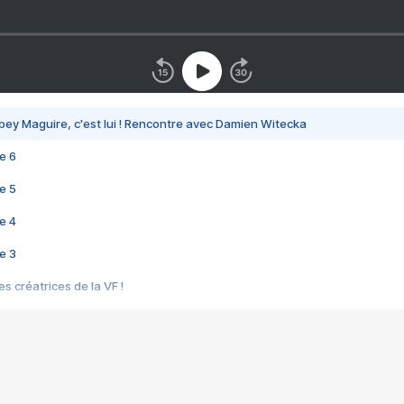
bey Maguire, c'est lui ! Rencontre avec Damien Witecka
e 6
e 5
e 4
e 3
s créatrices de la VF !
e 2
e 1
e Mektoub My Love arrive enfin ! Rencontre avec Shaïn Boumedine et Sal