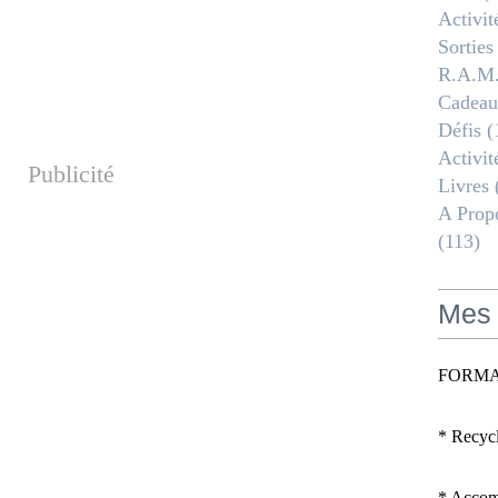
Activit
Sorties
R.a.m
Cadeau
Défis
(
Activit
Publicité
Livres
A Propo
(113)
Mes 
FORMA
* Recyc
* Accomp