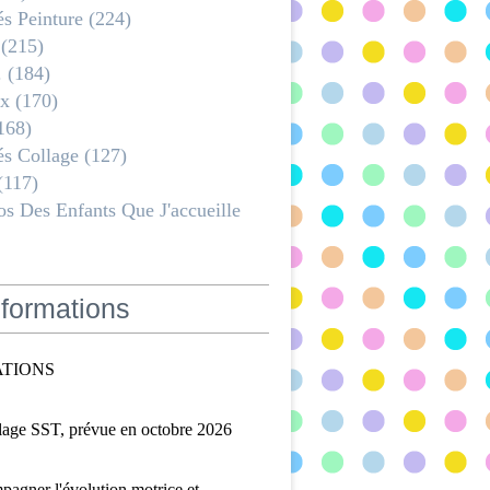
és Peinture
(224)
(215)
.
(184)
x
(170)
168)
és Collage
(127)
(117)
s Des Enfants Que J'accueille
formations
TIONS
lage SST, prévue en octobre 2026
agner l'évolution motrice et