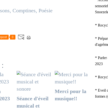
sensorie
sons, Comptines, Poésie
Snoezel
* Recyc
epost
0
*
Prépar
d'agrém
* Parler
 :
2023
* Recyc
a
Merci pour la
* Eveil d
formes 
2023
Séance d'éveil
musique!!
musical et