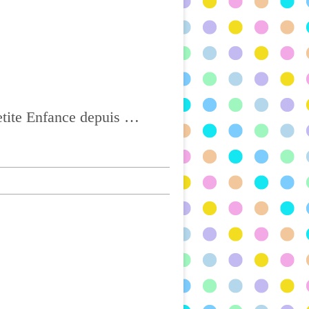
Ass Mat à CHATEL-GUYON, Agréée depuis 2004 et titulaire du CAP Petite Enfance depuis 2017, BONNE VISITE !!!