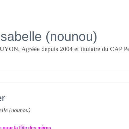
Isabelle (nounou)
er
elle (nounou)
pour la fête des mères