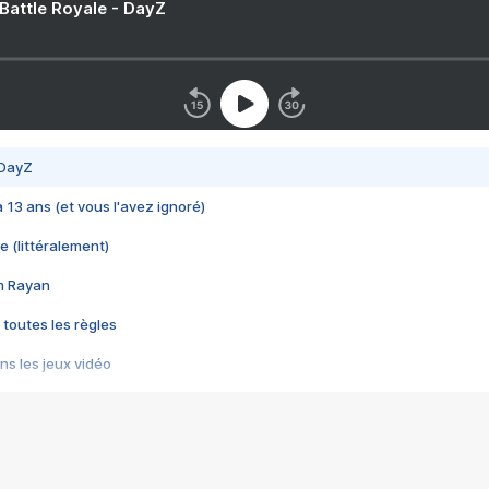
 Battle Royale - DayZ
 DayZ
 a 13 ans (et vous l'avez ignoré)
e (littéralement)
im Rayan
 toutes les règles
s les jeux vidéo
us choquant de Rockstar ? - Le scandale BULLY
e plus moche de Steam
du RÊVE tourne au CAUCHEMAR