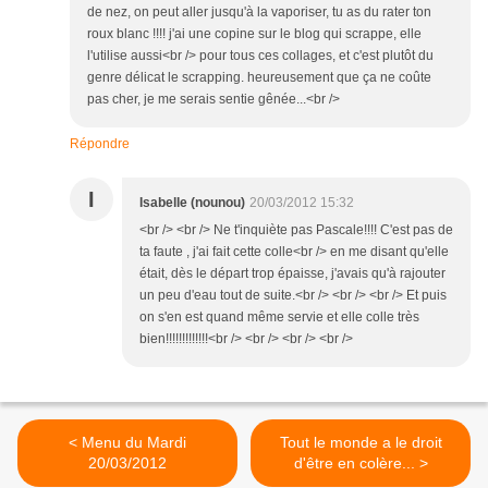
de nez, on peut aller jusqu'à la vaporiser, tu as du rater ton
roux blanc !!!! j'ai une copine sur le blog qui scrappe, elle
l'utilise aussi<br /> pour tous ces collages, et c'est plutôt du
genre délicat le scrapping. heureusement que ça ne coûte
pas cher, je me serais sentie gênée...<br />
Répondre
I
Isabelle (nounou)
20/03/2012 15:32
<br /> <br /> Ne t'inquiète pas Pascale!!!! C'est pas de
ta faute , j'ai fait cette colle<br /> en me disant qu'elle
était, dès le départ trop épaisse, j'avais qu'à rajouter
un peu d'eau tout de suite.<br /> <br /> <br /> Et puis
on s'en est quand même servie et elle colle très
bien!!!!!!!!!!!!!<br /> <br /> <br /> <br />
< Menu du Mardi
Tout le monde a le droit
20/03/2012
d'être en colère... >