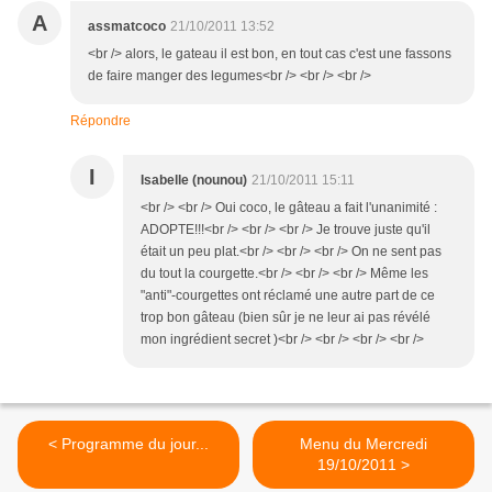
A
assmatcoco
21/10/2011 13:52
<br /> alors, le gateau il est bon, en tout cas c'est une fassons
de faire manger des legumes<br /> <br /> <br />
Répondre
I
Isabelle (nounou)
21/10/2011 15:11
<br /> <br /> Oui coco, le gâteau a fait l'unanimité :
ADOPTE!!!<br /> <br /> <br /> Je trouve juste qu'il
était un peu plat.<br /> <br /> <br /> On ne sent pas
du tout la courgette.<br /> <br /> <br /> Même les
"anti"-courgettes ont réclamé une autre part de ce
trop bon gâteau (bien sûr je ne leur ai pas révélé
mon ingrédient secret )<br /> <br /> <br /> <br />
< Programme du jour...
Menu du Mercredi
19/10/2011 >