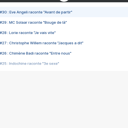
#30 : Eve Angeli raconte "Avant de partir"
#29 : MC Solaar raconte "Bouge de là"
28 : Lorie raconte "Je vais vite"
#27 : Christophe Willem raconte "Jacques a dit"
#26 : Chimène Badi raconte "Entre nous"
#25 : Indochine raconte "3e sexe"
#24 : Zaho raconte "C'est chelou"
#23 : Patrick Bruel raconte "Au café des délices"
#22 : Kyo raconte "Le chemin"
#21 : Nolwenn Leroy raconte "Cassé"
#20 : Patrick Hernandez raconte "Born to be alive"
#19 : Lorie raconte "Près de moi"