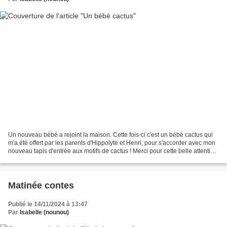
Un nouveau bébé a rejoint la maison. Cette fois-ci c'est un bébé cactus qui
m'a été offert par les parents d'Hippolyte et Henri, pour s'accorder avec mon
nouveau tapis d'entrée aux motifs de cactus ! Merci pour cette belle attention!
J'espère qu'il s'épanouira...
Matinée contes
Publié le 14/11/2024 à 13:47
Par
Isabelle (nounou)