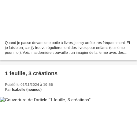
Quand je passe devant une boîte à livres, je m'y arrête très fréquemment. Et
je fais bien, car j'y trouve régulièrement des livres pour enfants (et même
pour moi). Voici ma dernière trouvaille : un imagier de la ferme avec des
parties coulissantes.
1 feuille, 3 créations
Publié le 01/11/2024 à 10:56
Par
Isabelle (nounou)