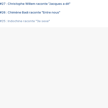
#27 : Christophe Willem raconte "Jacques a dit"
#26 : Chimène Badi raconte "Entre nous"
#25 : Indochine raconte "3e sexe"
#24 : Zaho raconte "C'est chelou"
#23 : Patrick Bruel raconte "Au café des délices"
#22 : Kyo raconte "Le chemin"
#21 : Nolwenn Leroy raconte "Cassé"
#20 : Patrick Hernandez raconte "Born to be alive"
#19 : Lorie raconte "Près de moi"
#18 : Michael Jones raconte "A nos actes manqués" (avec Jean-Jacque
#17 : Khaled raconte "Aïcha"
#16 : Corneille raconte "Parce qu'on vient de loin"
#15 : Indochine raconte "L'aventurier"