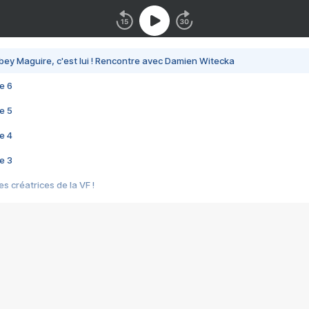
bey Maguire, c'est lui ! Rencontre avec Damien Witecka
e 6
e 5
e 4
e 3
s créatrices de la VF !
e 2
e 1
e Mektoub My Love arrive enfin ! Rencontre avec Shaïn Boumedine et Sal
i : après Toni en famille