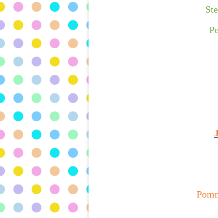
St
Pe
Pomm