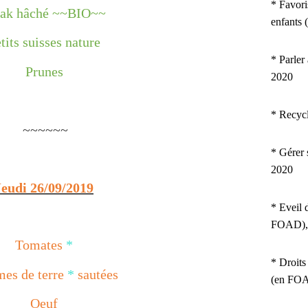
* Favori
eak hâché ~~BIO~~
enfants
tits suisses nature
* Parler
Prunes
2020
* Recyc
~~~~~~
* Gérer 
2020
Jeudi 26/09/2019
* Eveil 
FOAD),
Tomates
*
* Droits
es de terre
*
sautées
(en FOA
Oeuf