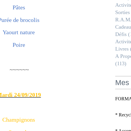
Activit
Pâtes
Sorties
Purée de brocolis
R.a.m
Cadeau
Yaourt nature
Défis
(
Activit
Poire
Livres
A Propo
(113)
~~~~~~
Mes 
ardi 24/09/2019
FORMA
* Recyc
Champignons
* Accomp