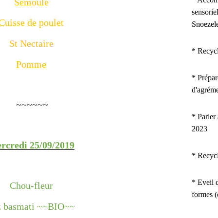
Semoule
sensorie
Cuisse de poulet
Snoezel
St Nectaire
* Recyc
Pomme
*
Prépar
d'agrém
~~~~~~
* Parler
2023
rcredi 25/09/2019
* Recyc
* Eveil d
Chou-fleur
formes 
z basmati ~~BIO~~