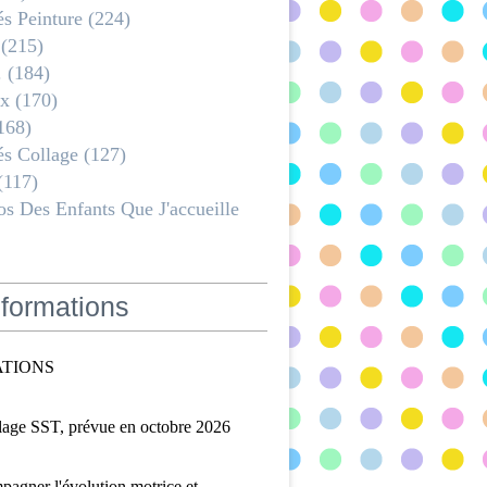
és Peinture
(224)
(215)
.
(184)
x
(170)
168)
és Collage
(127)
(117)
s Des Enfants Que J'accueille
formations
TIONS
lage SST, prévue en octobre 2026
agner l'évolution motrice et