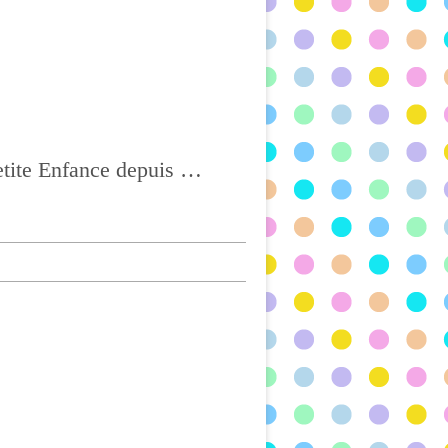
Ass Mat à CHATEL-GUYON, Agréée depuis 2004 et titulaire du CAP Petite Enfance depuis 2017, BONNE VISITE !!!