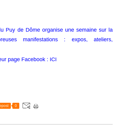
du Puy de Dôme organise une semaine sur la
euses manifestations : expos, ateliers,
eur page Facebook :
ICI
epost
0