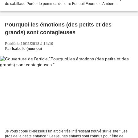
de cabillaud Purée de pommes de terre Fenouil Fourme d'Ambert
Clémentine ~~~~~~ Mercredi 21/11/2018 Poulet Riz...
Pourquoi les émotions (des petits et des
grands) sont contagieuses
Publié le 19/11/2018 à 14:10
Par
Isabelle (nounou)
Je vous copie ci-dessous un article très intéressant trouvé sur le site " Les
pros de la petite enfance " Les jeunes enfants sont connus pour être de