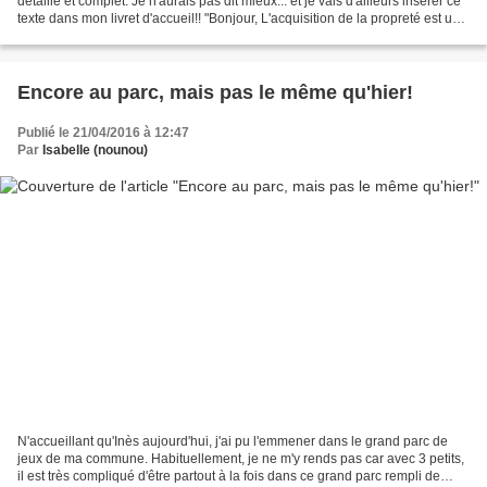
détaillé et complet. Je n'aurais pas dit mieux... et je vais d'ailleurs insérer ce
texte dans mon livret d'accueil!! "Bonjour, L'acquisition de la propreté est une
préoccupation...
Encore au parc, mais pas le même qu'hier!
Publié le 21/04/2016 à 12:47
Par
Isabelle (nounou)
N'accueillant qu'Inès aujourd'hui, j'ai pu l'emmener dans le grand parc de
jeux de ma commune. Habituellement, je ne m'y rends pas car avec 3 petits,
il est très compliqué d'être partout à la fois dans ce grand parc rempli de