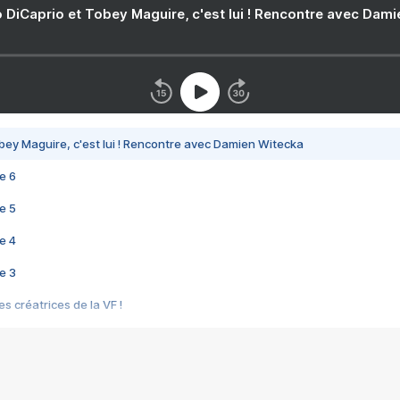
 DiCaprio et Tobey Maguire, c'est lui ! Rencontre avec Dam
bey Maguire, c'est lui ! Rencontre avec Damien Witecka
e 6
e 5
e 4
e 3
s créatrices de la VF !
e 2
e 1