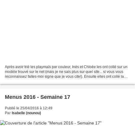
Après avoir trié les playmaïs par couleur, Inès et Chloée les ont collé sur un
modèle trouvé sur le net (mais je ne sais plus sur quel site... si vous vous
reconnaissez faites-moi signe que je vous cite!). Ensuite elles ont collé la
première feuille sur...
Menus 2016 - Semaine 17
Publié le 25/04/2016 à 12:49
Par
Isabelle (nounou)