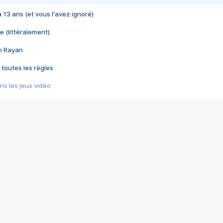
 a 13 ans (et vous l'avez ignoré)
e (littéralement)
im Rayan
 toutes les règles
s les jeux vidéo
us choquant de Rockstar ? - Le scandale BULLY
e plus moche de Steam
du RÊVE tourne au CAUCHEMAR
pendant 8 heures
it… à tort
umiliés par un jeu vidéo
ire - Final Fantasy 8