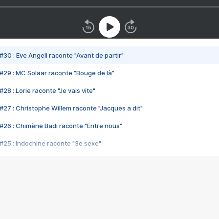
#30 : Eve Angeli raconte "Avant de partir"
#29 : MC Solaar raconte "Bouge de là"
28 : Lorie raconte "Je vais vite"
#27 : Christophe Willem raconte "Jacques a dit"
#26 : Chimène Badi raconte "Entre nous"
#25 : Indochine raconte "3e sexe"
#24 : Zaho raconte "C'est chelou"
#23 : Patrick Bruel raconte "Au café des délices"
#22 : Kyo raconte "Le chemin"
#21 : Nolwenn Leroy raconte "Cassé"