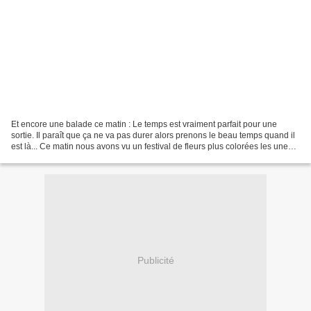
Et encore une balade ce matin : Le temps est vraiment parfait pour une
sortie. Il paraît que ça ne va pas durer alors prenons le beau temps quand il
est là... Ce matin nous avons vu un festival de fleurs plus colorées les unes
que les autres.
Publicité