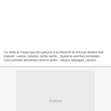
Ce matin je n'avais que des garçons à la maison!!! Ils ont joué dedans tout
d'abord : cuisine, voitures, cache-cache... Quand le vent frais est tombé,
nous sommes descendus dans le jardin : cabane, toboggan, camion,
ballon... Bref une excellent matinée...
Publicité