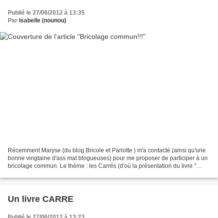
Publié le 27/06/2012 à 13:35
Par
Isabelle (nounou)
Récemment Maryse (du blog Bricole et Parlotte ) m'a contacté (ainsi qu'une
bonne vingtaine d'ass mat blogueuses) pour me proposer de participer à un
bricolage commun. Le thème : les Carrés (d'où la présentation du livre "
Jouons avec les carrés "!!!)....
Un livre CARRE
Publié le 27/06/2012 à 13:23