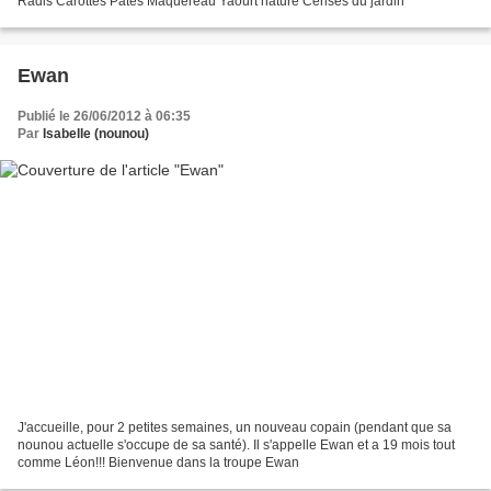
Radis Carottes Pâtes Maquereau Yaourt nature Cerises du jardin
Ewan
Publié le 26/06/2012 à 06:35
Par
Isabelle (nounou)
J'accueille, pour 2 petites semaines, un nouveau copain (pendant que sa
nounou actuelle s'occupe de sa santé). Il s'appelle Ewan et a 19 mois tout
comme Léon!!! Bienvenue dans la troupe Ewan