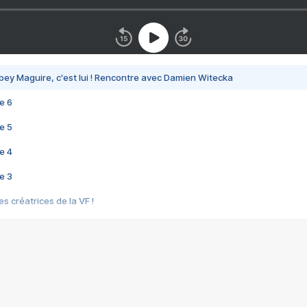
bey Maguire, c'est lui ! Rencontre avec Damien Witecka
e 6
e 5
e 4
e 3
s créatrices de la VF !
e 2
e 1
e Mektoub My Love arrive enfin ! Rencontre avec Shaïn Boumedine et Sal
i : après Toni en famille