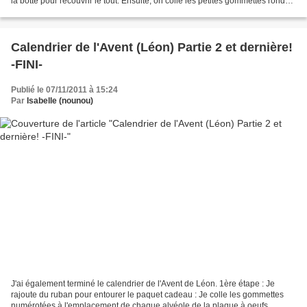
la botte pour recouvrir le tout. Ensuite, on colle les petites gommettes rondes
colorées sur lesquelles...
Calendrier de l'Avent (Léon) Partie 2 et dernière!
-FINI-
Publié le 07/11/2011 à 15:24
Par
Isabelle (nounou)
J'ai également terminé le calendrier de l'Avent de Léon. 1ère étape : Je
rajoute du ruban pour entourer le paquet cadeau : Je colle les gommettes
numérotées à l'emplacement de chaque alvéole de la plaque à oeufs