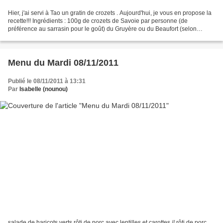
Hier, j'ai servi à Tao un gratin de crozets . Aujourd'hui, je vous en propose la
recette!!! Ingrédients : 100g de crozets de Savoie par personne (de
préférence au sarrasin pour le goût) du Gruyère ou du Beaufort (selon
l'humeur ) du beurre ou de la crème...
Menu du Mardi 08/11/2011
Publié le 08/11/2011 à 13:31
Par
Isabelle (nounou)
salade de haricots verts rôti de porc avec lentilles et carottes // rôti de porc