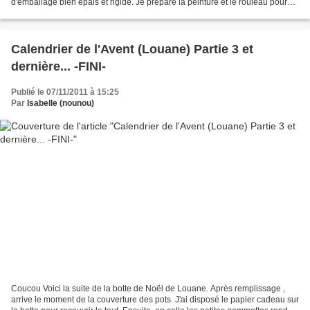
d'emballage bien épais et rigide. Je prépare la peinture et le rouleau pour
Alexandre. Il choisit de la gouache...
Calendrier de l'Avent (Louane) Partie 3 et
dernière... -FINI-
Publié le 07/11/2011 à 15:25
Par
Isabelle (nounou)
Coucou Voici la suite de la botte de Noël de Louane. Après remplissage ,
arrive le moment de la couverture des pots. J'ai disposé le papier cadeau sur