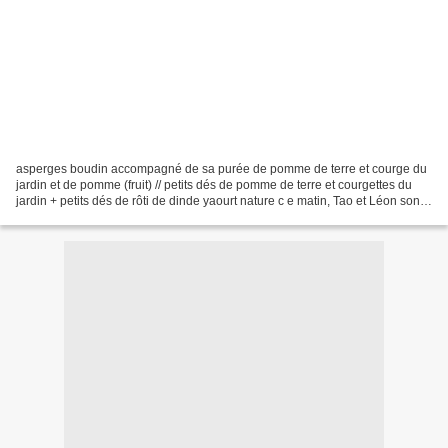
asperges boudin accompagné de sa purée de pomme de terre et courge du
jardin et de pomme (fruit) // petits dés de pomme de terre et courgettes du
jardin + petits dés de rôti de dinde yaourt nature c e matin, Tao et Léon sont
arrivés avec chacun un yaourt...