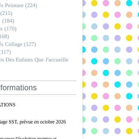
és Peinture
(224)
(215)
.
(184)
x
(170)
168)
és Collage
(127)
(117)
s Des Enfants Que J'accueille
formations
TIONS
lage SST, prévue en octobre 2026
agner l'évolution motrice et