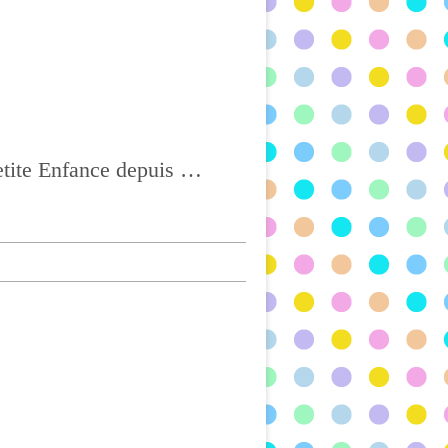
Ass Mat à CHATEL-GUYON, Agréée depuis 2004 et titulaire du CAP Petite Enfance depuis 2017, BONNE VISITE !!!