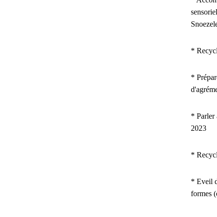
sensorie
Snoezel
* Recyc
*
Prépar
d'agrém
* Parler
2023
* Recyc
* Eveil d
formes 