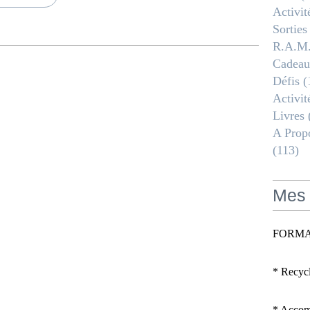
Activit
Sorties
R.a.m
Cadeau
Défis
(
Activit
Livres
A Propo
(113)
Mes 
FORMA
* Recyc
* Accomp