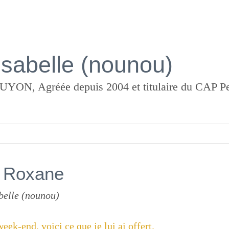
Isabelle (nounou)
e Roxane
belle (nounou)
eek-end, voici ce que je lui ai offert.