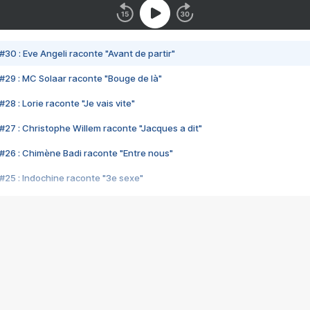
#30 : Eve Angeli raconte "Avant de partir"
#29 : MC Solaar raconte "Bouge de là"
28 : Lorie raconte "Je vais vite"
#27 : Christophe Willem raconte "Jacques a dit"
#26 : Chimène Badi raconte "Entre nous"
#25 : Indochine raconte "3e sexe"
#24 : Zaho raconte "C'est chelou"
#23 : Patrick Bruel raconte "Au café des délices"
#22 : Kyo raconte "Le chemin"
#21 : Nolwenn Leroy raconte "Cassé"
#20 : Patrick Hernandez raconte "Born to be alive"