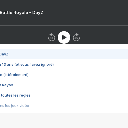
 Battle Royale - DayZ
 DayZ
 a 13 ans (et vous l'avez ignoré)
e (littéralement)
im Rayan
 toutes les règles
s les jeux vidéo
us choquant de Rockstar ? - Le scandale BULLY
e plus moche de Steam