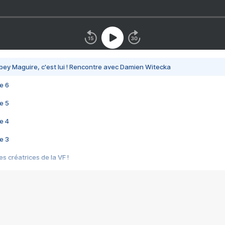
bey Maguire, c'est lui ! Rencontre avec Damien Witecka
e 6
e 5
e 4
e 3
s créatrices de la VF !
e 2
e 1
e Mektoub My Love arrive enfin ! Rencontre avec Shaïn Boumedine et Sal