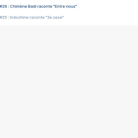
#26 : Chimène Badi raconte "Entre nous"
#25 : Indochine raconte "3e sexe"
#24 : Zaho raconte "C'est chelou"
#23 : Patrick Bruel raconte "Au café des délices"
#22 : Kyo raconte "Le chemin"
#21 : Nolwenn Leroy raconte "Cassé"
#20 : Patrick Hernandez raconte "Born to be alive"
#19 : Lorie raconte "Près de moi"
#18 : Michael Jones raconte "A nos actes manqués" (avec Jean-Jacque
#17 : Khaled raconte "Aïcha"
#16 : Corneille raconte "Parce qu'on vient de loin"
#15 : Indochine raconte "L'aventurier"