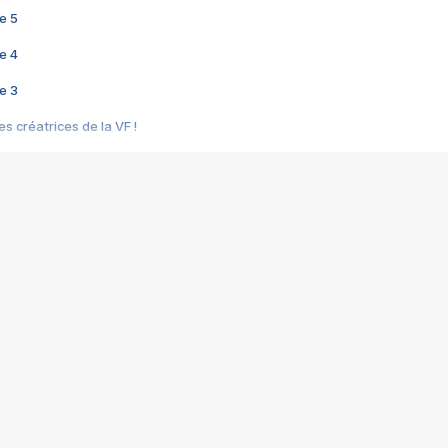
e 5
e 4
e 3
s créatrices de la VF !
e 2
e 1
e Mektoub My Love arrive enfin ! Rencontre avec Shaïn Boumedine et Sal
i : après Toni en famille
elle réalise le bouleversant Dites lui que je l'aime
ais ! Rencontre autour de Vie privée de Rebecca Zlotowski
 de Marguerite, Grave... Rencontre avec Ella Rumpf
 Les Rêveurs, un film intime sur la santé mentale