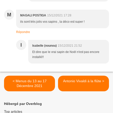
M
MAGALI POSTIGA
15/12/2021 17:28
ils sont très jolis vos sapins , la déco est super !
Répondre
I
Isabelle (nounou)
15/12/2021 21:52
Et dire que le vrai sapin de Noël n'est pas encore
installé!!
< Menus du 13 au 17
Antonio Vivaldi à la flûte >
Décembre 2021
Hébergé par Overblog
Top articles