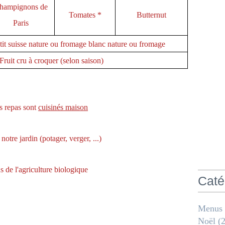
hampignons de
Tomates *
Butternut
Paris
tit suisse nature ou fromage blanc nature ou fromage
Fruit cru à croquer (selon saison)
s repas sont
cuisinés maison
 notre jardin (potager, verger, ...)
us de l'agriculture biologique
Caté
Menus
Noël
(2