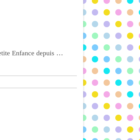
Ass Mat à CHATEL-GUYON, Agréée depuis 2004 et titulaire du CAP Petite Enfance depuis 2017, BONNE VISITE !!!