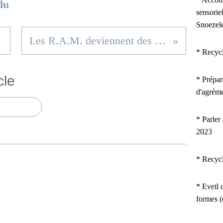
du
sensorie
Snoezel
Les R.A.M. deviennent des R.P.E.
* Recyc
cle
*
Prépar
d'agrém
* Parler
2023
* Recyc
* Eveil d
formes 