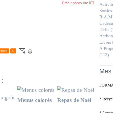
Crédit photo site
ICI
Activit
Sorties
R.a.m
Cadeau
Défis
(
Activit
Livres
A Propo
epost
0
(113)
Mes 
 :
FORMA
Menus colorés
Repas de Noël
* Recyc
* Accomp