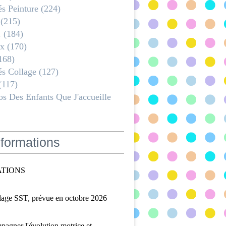
és Peinture
(224)
(215)
.
(184)
x
(170)
168)
és Collage
(127)
(117)
s Des Enfants Que J'accueille
formations
TIONS
lage SST, prévue en octobre 2026
agner l'évolution motrice et