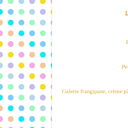
L
Pe
Galette frangipane, crème
p