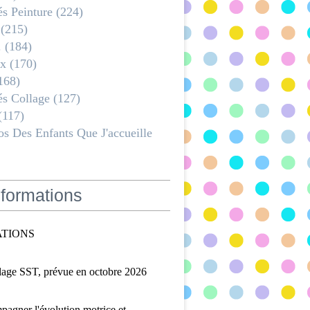
és Peinture
(224)
(215)
.
(184)
x
(170)
168)
és Collage
(127)
(117)
s Des Enfants Que J'accueille
formations
TIONS
lage SST, prévue en octobre 2026
agner l'évolution motrice et