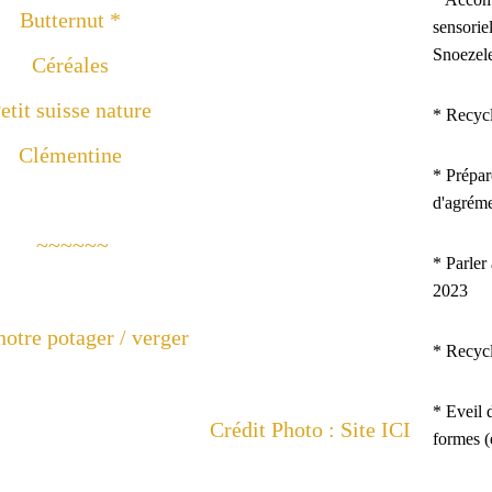
Butternut *
sensorie
Snoezel
Céréales
etit suisse nature
* Recyc
Clémentine
*
Prépar
d'agrém
~~~~~~
* Parler
2023
notre potager / verger
* Recyc
* Eveil d
Crédit Photo : Site
ICI
formes 