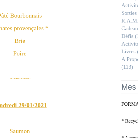
Activit
Sorties
Pâté Bourbonnais
R.a.m
ates provençales *
Cadeau
Défis
(
Brie
Activit
Livres
Poire
A Propo
(113)
~~~~~~
Mes 
FORMA
ndredi 29/01/2021
* Recyc
Saumon
* Accomp