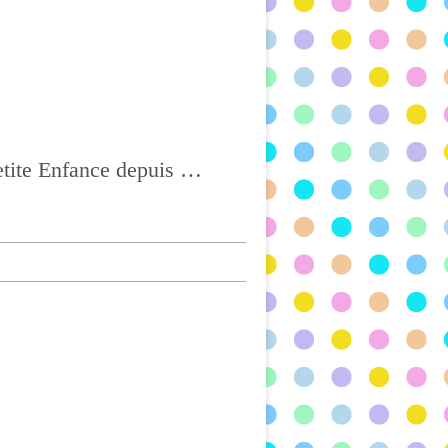
Ass Mat à CHATEL-GUYON, Agréée depuis 2004 et titulaire du CAP Petite Enfance depuis 2017, BONNE VISITE !!!