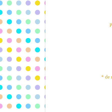
P
* de 