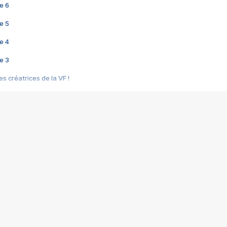
e 6
e 5
e 4
e 3
s créatrices de la VF !
e 2
e 1
e Mektoub My Love arrive enfin ! Rencontre avec Shaïn Boumedine et Sal
i : après Toni en famille
elle réalise le bouleversant Dites lui que je l'aime
ais ! Rencontre autour de Vie privée de Rebecca Zlotowski
 de Marguerite, Grave... Rencontre avec Ella Rumpf
 Les Rêveurs, un film intime sur la santé mentale