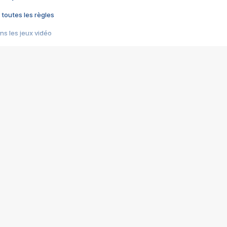
 toutes les règles
s les jeux vidéo
us choquant de Rockstar ? - Le scandale BULLY
e plus moche de Steam
du RÊVE tourne au CAUCHEMAR
pendant 8 heures
it… à tort
umiliés par un jeu vidéo
ire - Final Fantasy 8
ti un empire - Age of Empires
story DOFUS
tard, il crée l'un des pires jeux de tous les temps, MindsEye.