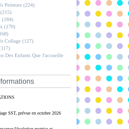
és Peinture
(224)
(215)
.
(184)
x
(170)
168)
és Collage
(127)
(117)
s Des Enfants Que J'accueille
formations
TIONS
lage SST, prévue en octobre 2026
agner l'évolution motrice et