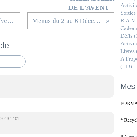
Activit
DE L'AVENT
Sorties
Calendriers de l'Avent (version filles)
Menus du 2 au 6 Décembre 2019
R.a.m
Cadeau
Défis
(
Activit
cle
Livres
A Propo
(113)
Mes 
FORMA
/2019 17:01
* Recyc
* Accomp