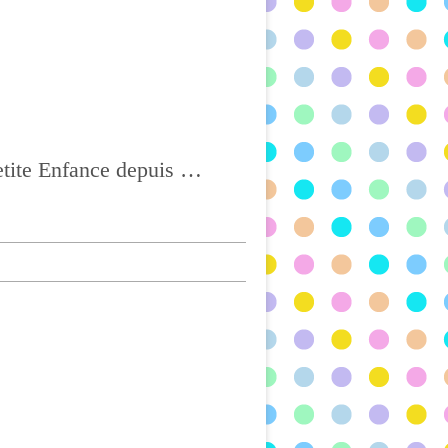
Ass Mat à CHATEL-GUYON, Agréée depuis 2004 et titulaire du CAP Petite Enfance depuis 2017, BONNE VISITE !!!