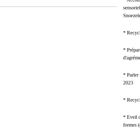
sensorie
Snoezel
* Recyc
*
Prépar
d'agrém
* Parler
2023
* Recyc
* Eveil d
formes 