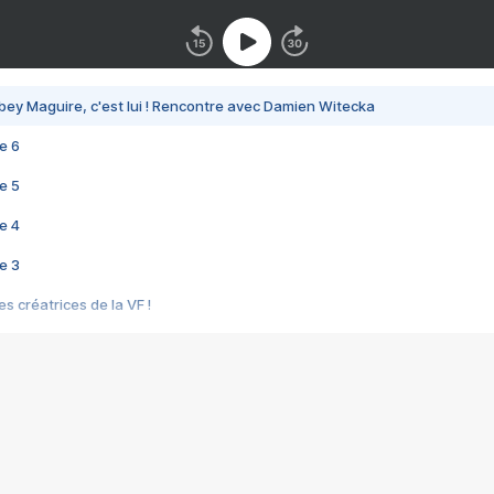
bey Maguire, c'est lui ! Rencontre avec Damien Witecka
e 6
e 5
e 4
e 3
s créatrices de la VF !
e 2
e 1
e Mektoub My Love arrive enfin ! Rencontre avec Shaïn Boumedine et Sal
i : après Toni en famille