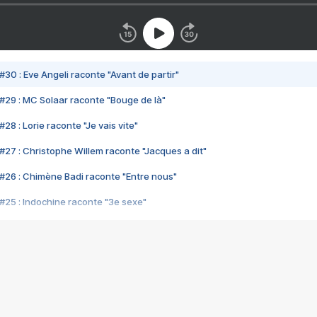
#30 : Eve Angeli raconte "Avant de partir"
#29 : MC Solaar raconte "Bouge de là"
28 : Lorie raconte "Je vais vite"
#27 : Christophe Willem raconte "Jacques a dit"
#26 : Chimène Badi raconte "Entre nous"
#25 : Indochine raconte "3e sexe"
#24 : Zaho raconte "C'est chelou"
#23 : Patrick Bruel raconte "Au café des délices"
#22 : Kyo raconte "Le chemin"
#21 : Nolwenn Leroy raconte "Cassé"