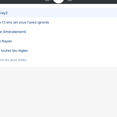
 DayZ
 a 13 ans (et vous l'avez ignoré)
e (littéralement)
im Rayan
 toutes les règles
s les jeux vidéo
us choquant de Rockstar ? - Le scandale BULLY
e plus moche de Steam
du RÊVE tourne au CAUCHEMAR
pendant 8 heures
it… à tort
umiliés par un jeu vidéo