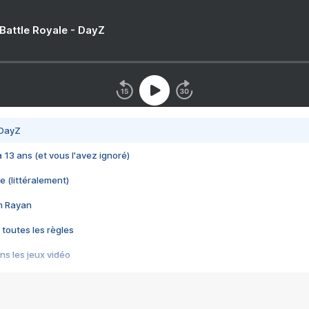
 Battle Royale - DayZ
 DayZ
 a 13 ans (et vous l'avez ignoré)
e (littéralement)
im Rayan
 toutes les règles
s les jeux vidéo
us choquant de Rockstar ? - Le scandale BULLY
e plus moche de Steam