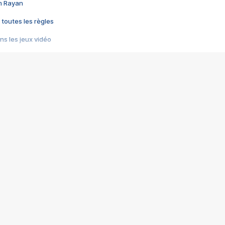
im Rayan
 toutes les règles
s les jeux vidéo
us choquant de Rockstar ? - Le scandale BULLY
e plus moche de Steam
du RÊVE tourne au CAUCHEMAR
pendant 8 heures
it… à tort
umiliés par un jeu vidéo
ire - Final Fantasy 8
ti un empire - Age of Empires
story DOFUS
tard, il crée l'un des pires jeux de tous les temps, MindsEye.