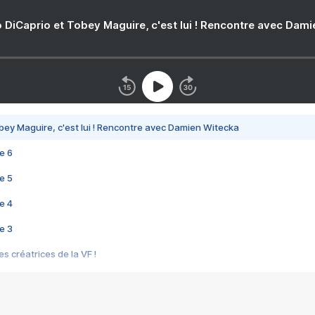
 DiCaprio et Tobey Maguire, c'est lui ! Rencontre avec Dam
bey Maguire, c'est lui ! Rencontre avec Damien Witecka
e 6
e 5
e 4
e 3
s créatrices de la VF !
e 2
e 1