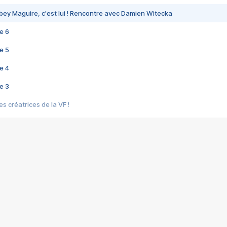
bey Maguire, c'est lui ! Rencontre avec Damien Witecka
e 6
e 5
e 4
e 3
s créatrices de la VF !
e 2
e 1
e Mektoub My Love arrive enfin ! Rencontre avec Shaïn Boumedine et Sal
i : après Toni en famille
elle réalise le bouleversant Dites lui que je l'aime
ais ! Rencontre autour de Vie privée de Rebecca Zlotowski