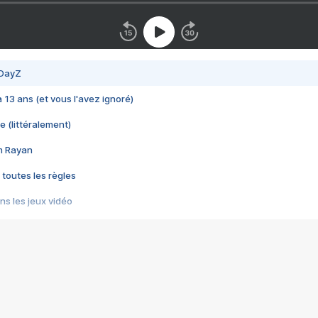
 DayZ
 a 13 ans (et vous l'avez ignoré)
e (littéralement)
im Rayan
 toutes les règles
s les jeux vidéo
us choquant de Rockstar ? - Le scandale BULLY
e plus moche de Steam
du RÊVE tourne au CAUCHEMAR
pendant 8 heures