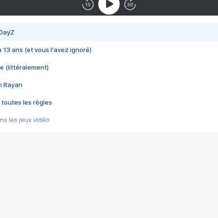
 DayZ
 a 13 ans (et vous l'avez ignoré)
e (littéralement)
im Rayan
 toutes les règles
s les jeux vidéo
us choquant de Rockstar ? - Le scandale BULLY
e plus moche de Steam
du RÊVE tourne au CAUCHEMAR
pendant 8 heures
it… à tort