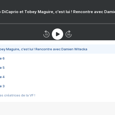
 DiCaprio et Tobey Maguire, c'est lui ! Rencontre avec Dam
bey Maguire, c'est lui ! Rencontre avec Damien Witecka
e 6
e 5
e 4
e 3
s créatrices de la VF !
e 2
e 1